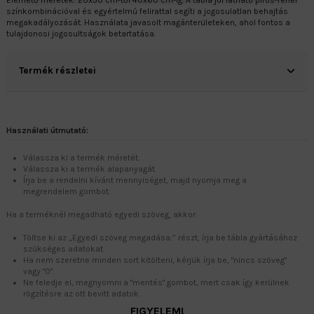
Elérhető méretek: 20x30 cm-től 40x60 cm-ig. A tábla jól látható piros-fehér
színkombinációval és egyértelmű felirattal segíti a jogosulatlan behajtás
megakadályozását. Használata javasolt magánterületeken, ahol fontos a
tulajdonosi jogosultságok betartatása.
Termék részletei
Használati útmutató:
Válassza ki a termék méretét.
Válassza ki a termék alapanyagát.
Írja be a rendelni kívánt mennyiséget, majd nyomja meg a
megrendelem gombot.
Ha a terméknél megadható egyedi szöveg, akkor:
Töltse ki az „Egyedi szöveg megadása:” részt, írja be tábla gyártásához
szükséges adatokat.
Ha nem szeretne minden sort kitölteni, kérjük írja be, "nincs szöveg"
vagy "0".
Ne feledje el, megnyomni a "mentés" gombot, mert csak így kerülnek
rögzítésre az ott bevitt adatok.
FIGYELEM!