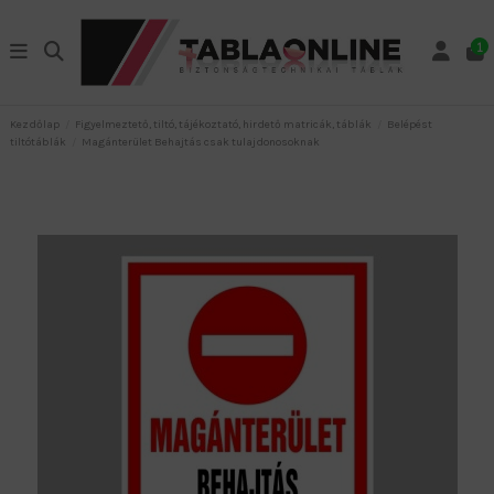
1
Kezdőlap
Figyelmeztető, tiltó, tájékoztató, hirdető matricák, táblák
Belépést
tiltótáblák
Magánterület Behajtás csak tulajdonosoknak