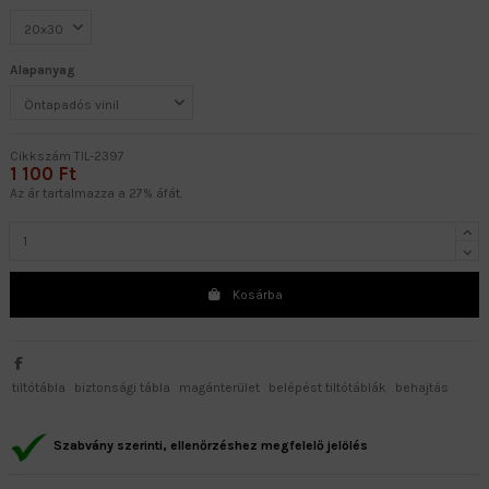
Alapanyag
Cikkszám
TIL-2397
1 100 Ft
Az ár tartalmazza a 27% áfát.
Kosárba
tiltótábla
biztonsági tábla
magánterület
belépést tiltótáblák
behajtás
Szabvány szerinti, ellenőrzéshez megfelelő jelölés