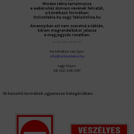
Minden tábla tartalmazza
a webáruház domain nevének feliratát,
a következő formában:
OnlineTabla.hu vagy TablaOnline.hu
Amennyiben ezt nem szeretné a táblán,
kérem megrendeléskor jelezze
a megjegyzés rovatban.
A kép illusztráció!
Ha kérdése van írjon:
info@onlinedekor.hu
vagy hívjon:
06 (52) 536-097
16 hasonló termékek ugyanazon kategóriában: