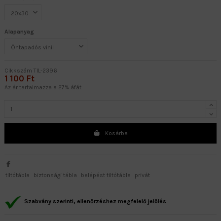
Alapanyag
Cikkszám
TIL-2396
1 100 Ft
Az ár tartalmazza a 27% áfát.
Kosárba
tiltótábla
biztonsági tábla
belépést tiltótábla
privát
Szabvány szerinti, ellenőrzéshez megfelelő jelölés