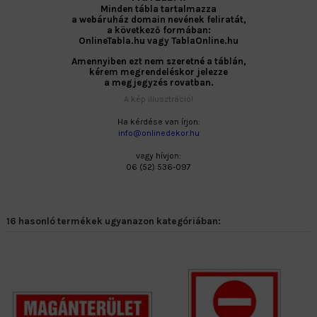
Minden tábla tartalmazza
a webáruház domain nevének feliratát,
a következő formában:
OnlineTabla.hu vagy TablaOnline.hu
Amennyiben ezt nem szeretné a táblán,
kérem megrendeléskor jelezze
a megjegyzés rovatban.
A kép illusztráció!
Ha kérdése van írjon:
info@onlinedekor.hu
vagy hívjon:
06 (52) 536-097
16 hasonló termékek ugyanazon kategóriában: