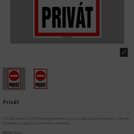
Privát
A Privát belépést tiltótábla egyértelműen jelzi a jogosulatlan belépés tilalmát.
Többféle anyagból és méretben elérhető.
Méret (cm):