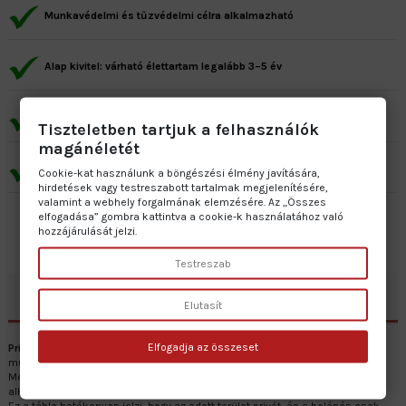
Munkavédelmi és tűzvédelmi célra alkalmazható
Alap kivitel: várható élettartam legalább 3–5 év
Prémium kivitel: várható élettartam minimum 7–10 év
Tiszteletben tartjuk a felhasználók
magánéletét
Gyártás: 2–5 munkanap • Szállítás: 1 munkanap
Cookie-kat használunk a böngészési élmény javítására,
hirdetések vagy testreszabott tartalmak megjelenítésére,
valamint a webhely forgalmának elemzésére. Az „Összes
elfogadása” gombra kattintva a cookie-k használatához való
hozzájárulását jelzi.
Testreszab
Leírás
Elutasít
Elfogadja az összeset
Privát
belépést tiltótábla különböző anyagokból készül, mint például
műanyaglemez, öntapadós vinil, horganyzott lemez és szendvicslemez.
Méretei 20x30 cm-től 40x60 cm-ig terjednek, így többféle helyszínhez
alkalmazkodik.