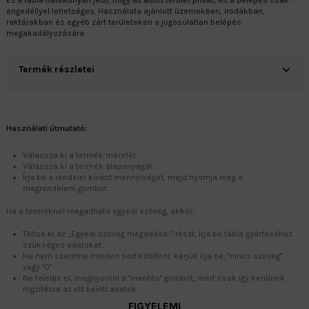
Ez a tábla hatékonyan jelzi, hogy az adott terület privát, és a belépés csak
engedéllyel lehetséges. Használata ajánlott üzemekben, irodákban,
raktárakban és egyéb zárt területeken a jogosulatlan belépés
megakadályozására.
Termék részletei
Használati útmutató:
Válassza ki a termék méretét.
Válassza ki a termék alapanyagát.
Írja be a rendelni kívánt mennyiséget, majd nyomja meg a
megrendelem gombot.
Ha a terméknél megadható egyedi szöveg, akkor:
Töltse ki az „Egyedi szöveg megadása:” részt, írja be tábla gyártásához
szükséges adatokat.
Ha nem szeretne minden sort kitölteni, kérjük írja be, "nincs szöveg"
vagy "0".
Ne feledje el, megnyomni a "mentés" gombot, mert csak így kerülnek
rögzítésre az ott bevitt adatok.
FIGYELEM!