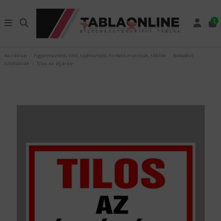
1
Kezdőlap
Figyelmeztető, tiltó, tájékoztató, hirdető matricák, táblák
Belépést
tiltótáblák
Tilos az átjárás!