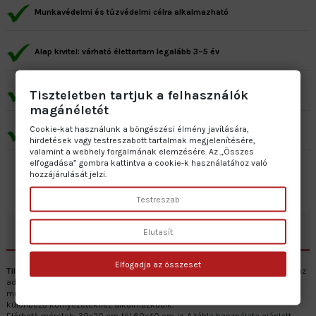
Munkavédelmi és tűzvédelmi célra alkalmazható
Alap kivitel: várható élettartam legalább 3–5 év
Prémium kivitel: várható élettartam minimum 7–10 év
Tiszteletben tartjuk a felhasználók
magánéletét
Cookie-kat használunk a böngészési élmény javítására,
Gyártás: 2–5 munkanap • Szállítás: 1 munkanap
hirdetések vagy testreszabott tartalmak megjelenítésére,
valamint a webhely forgalmának elemzésére. Az „Összes
elfogadása” gombra kattintva a cookie-k használatához való
hozzájárulását jelzi.
Testreszab
Leírás
Elutasít
Elfogadja az összeset
Tilos az átjárás!
tábla célja, hogy egyértelműen jelezze a belépési tilalmat az
adott területen. Többféle alapanyagból készül, például öntapadós vinilből,
műanyaglemezből, horganyzott lemezből és szendvicslemezből, így
különböző környezetekhez alkalmazkodik.