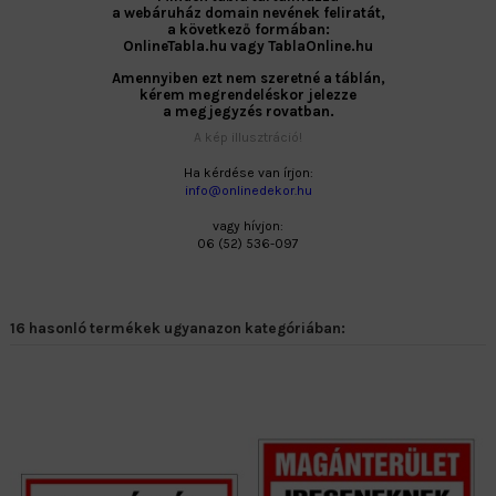
a webáruház domain nevének feliratát,
a következő formában:
OnlineTabla.hu vagy TablaOnline.hu
Amennyiben ezt nem szeretné a táblán,
kérem megrendeléskor jelezze
a megjegyzés rovatban.
A kép illusztráció!
Ha kérdése van írjon:
info@onlinedekor.hu
vagy hívjon:
06 (52) 536-097
16 hasonló termékek ugyanazon kategóriában: