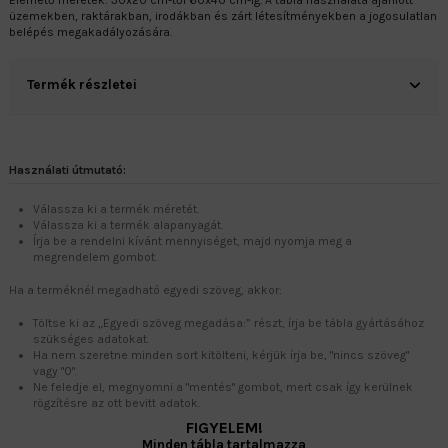
Elérhető méretek: 30x20 cm-től 60x40 cm-ig. A tábla használata ajánlott
üzemekben, raktárakban, irodákban és zárt létesítményekben a jogosulatlan
belépés megakadályozására.
Termék részletei
Használati útmutató:
Válassza ki a termék méretét.
Válassza ki a termék alapanyagát.
Írja be a rendelni kívánt mennyiséget, majd nyomja meg a
megrendelem gombot.
Ha a terméknél megadható egyedi szöveg, akkor:
Töltse ki az „Egyedi szöveg megadása:” részt, írja be tábla gyártásához
szükséges adatokat.
Ha nem szeretne minden sort kitölteni, kérjük írja be, "nincs szöveg"
vagy "0".
Ne feledje el, megnyomni a "mentés" gombot, mert csak így kerülnek
rögzítésre az ott bevitt adatok.
FIGYELEM!
Minden tábla tartalmazza