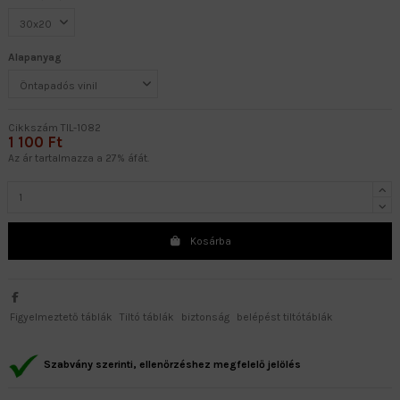
Alapanyag
Cikkszám
TIL-1082
1 100 Ft
Az ár tartalmazza a 27% áfát.
Kosárba
Figyelmeztető táblák
Tiltó táblák
biztonság
belépést tiltótáblák
Szabvány szerinti, ellenőrzéshez megfelelő jelölés