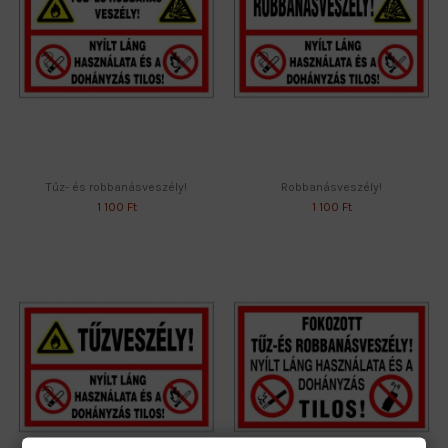
Tűz- és robbanásveszély!
Robbanásveszély!
1 100 Ft
1 100 Ft