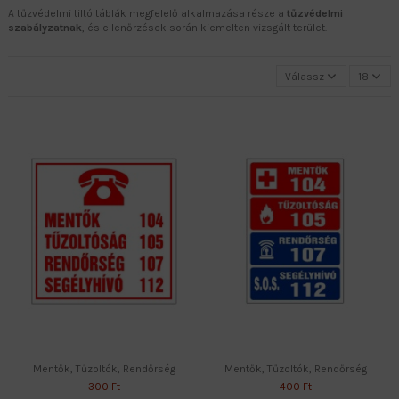
A tűzvédelmi tiltó táblák megfelelő alkalmazása része a
tűzvédelmi
szabályzatnak
, és ellenőrzések során kiemelten vizsgált terület.
Válassz
18
Mentők, Tűzoltók, Rendőrség
Mentők, Tűzoltók, Rendőrség
300 Ft
400 Ft