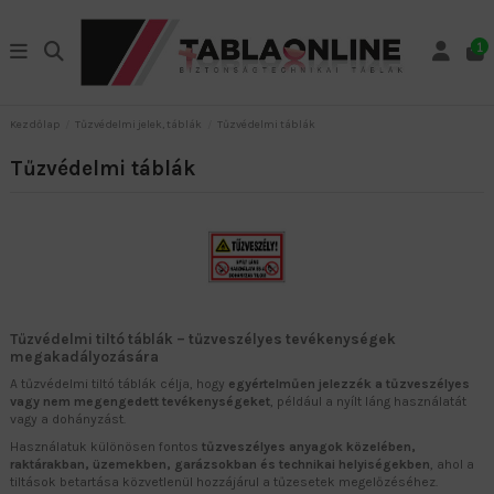
1
Kezdőlap
Tűzvédelmi jelek, táblák
Tűzvédelmi táblák
Tűzvédelmi táblák
Tűzvédelmi tiltó táblák – tűzveszélyes tevékenységek
megakadályozására
A tűzvédelmi tiltó táblák célja, hogy
egyértelműen jelezzék a tűzveszélyes
vagy nem megengedett tevékenységeket
, például a nyílt láng használatát
vagy a dohányzást.
Használatuk különösen fontos
tűzveszélyes anyagok közelében,
raktárakban, üzemekben, garázsokban és technikai helyiségekben
, ahol a
tiltások betartása közvetlenül hozzájárul a tűzesetek megelőzéséhez.