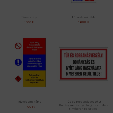
Tűzveszély!
Tűzvédelmi tábla
1 100 Ft
1 600 Ft
Tűzvédelmi tábla
Tűz és robbanásveszély!
Dohányzás és nyílt láng használata
1 100 Ft
5 méteren belül tilos!