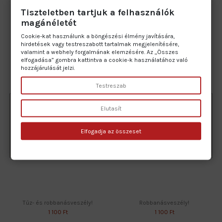
Tiszteletben tartjuk a felhasználók
magánéletét
Cookie-kat használunk a böngészési élmény javítására,
Tűzveszély!
Fokozott tűz- és robbanásveszély!
hirdetések vagy testreszabott tartalmak megjelenítésére,
1 100 Ft
1 100 Ft
valamint a webhely forgalmának elemzésére. Az „Összes
elfogadása” gombra kattintva a cookie-k használatához való
hozzájárulását jelzi.
Testreszab
Elutasít
Elfogadja az összeset
Tűz- és robbanásveszély!
Robbanásveszély!
1 100 Ft
1 100 Ft