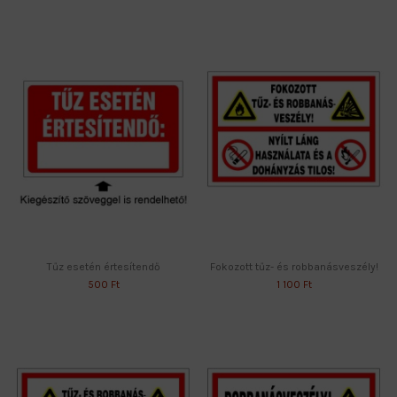
Tűz esetén értesítendő
Fokozott tűz- és robbanásveszély!
500 Ft
1 100 Ft