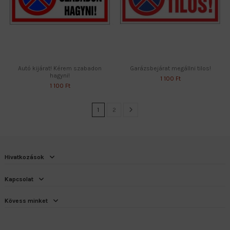
Autó kijárat! Kérem szabadon
Garázsbejárat megállni tilos!
hagyni!
1 100 Ft
1 100 Ft
1
2
Hivatkozások
Kapcsolat
Kövess minket