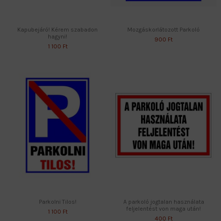
Kapubejáró! Kérem szabadon
Mozgáskorlátozott Parkoló
hagyni!
900 Ft
1 100 Ft
Parkolni Tilos!
A parkoló jogtalan használata
feljelentést von maga után!
1 100 Ft
400 Ft