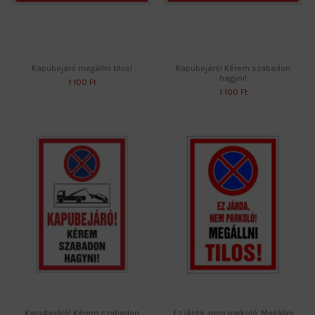
Kapubejáró megállni tilos!
Kapubejáró! Kérem szabadon
hagyni!
1 100 Ft
1 100 Ft
Kapubejáró! Kérem szabadon
Ez járda, nem parkoló. Megállni