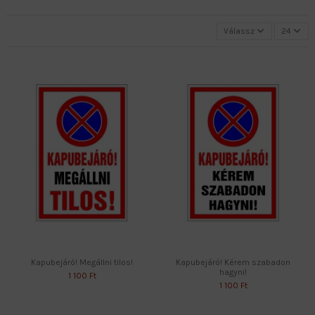
Válassz
24
Kapubejáró! Megállni tilos!
Kapubejáró! Kérem szabadon
hagyni!
1 100 Ft
1 100 Ft