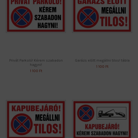
Privát Parkoló! Kérem szabadon
Garázs előtt megállni tilos! tábla
hagyni!
1 100 Ft
1 100 Ft