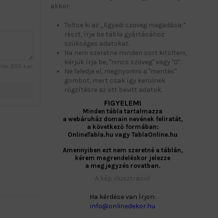
akkor:
Töltse ki az „Egyedi szöveg megadása:”
részt, írja be tábla gyártásához
szükséges adatokat.
Ha nem szeretne minden sort kitölteni,
kérjük írja be, "nincs szöveg" vagy "0".
ax. 250 kar.
Ne feledje el, megnyomni a "mentés"
gombot, mert csak így kerülnek
rögzítésre az ott bevitt adatok.
FIGYELEM!
Minden tábla tartalmazza
a webáruház domain nevének feliratát,
a következő formában:
OnlineTabla.hu vagy TablaOnline.hu
Amennyiben ezt nem szeretné a táblán,
kérem megrendeléskor jelezze
a megjegyzés rovatban.
A kép illusztráció!
Ha kérdése van írjon:
info@onlinedekor.hu