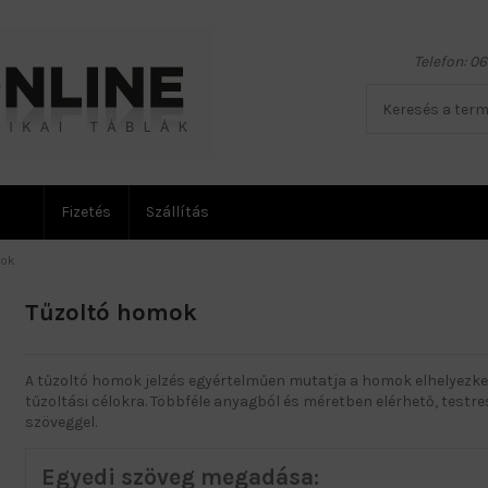
Telefon: 0
Fizetés
Szállítás
mok
Tűzoltó homok
A tűzoltó homok jelzés egyértelműen mutatja a homok elhelyezk
tűzoltási célokra. Többféle anyagból és méretben elérhető, test
szöveggel.
Egyedi szöveg megadása: