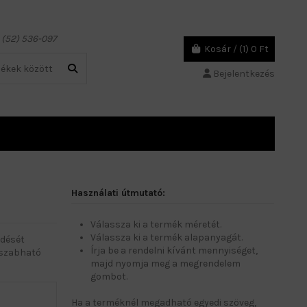
6 (52) 536-097
Kosár
/
(1)
0 Ft
Bejelentkezés
Használati útmutató:
Válassza ki a termék méretét.
Válassza ki a termék alapanyagát.
edését
Írja be a rendelni kívánt mennyiséget,
reszabható
majd nyomja meg a megrendelem
gombot.
Ha a terméknél megadható egyedi szöveg,