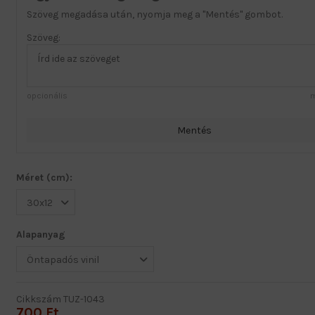
Szöveg megadása után, nyomja meg a "Mentés" gombot.
Szöveg:
opcionális
m
Mentés
Méret (cm):
Alapanyag
Cikkszám
TUZ-1043
700 Ft