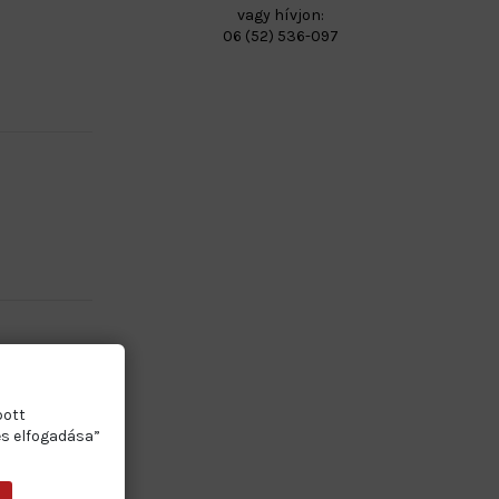
vagy hívjon:
06 (52) 536-097
bott
es elfogadása”