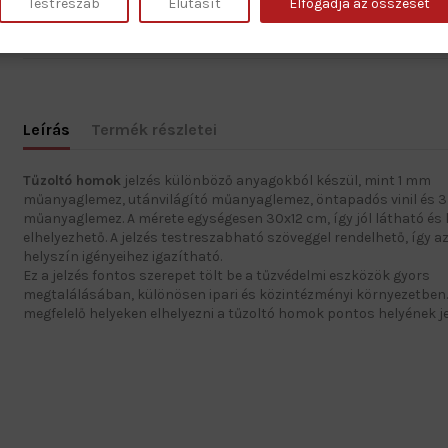
Testreszab
Elutasít
Elfogadja az összeset
Gyártás: 2–5 munkanap • Szállítás: 1 munkanap
Leírás
Termék részletei
Tűzoltó homok
jelzés különböző anyagokból készül, mint 1 mm
műanyaglemez, utánvilágító műanyaglemez, öntapadós vinil és 
műanyaglemez. A mérete egységesen 30x12 cm, így jól látható és
elhelyezhető. A jelzés testreszabható szöveggel rendelhető, így a
helyszín igényeihez igazítható.
Ez a jelzés fontos szerepet tölt be a tűzvédelmi eszközök gyors
megtalálásában, különösen ipari és közintézményi környezetben. 
megfelelő helyeken elhelyezni a tűzoltó homok pontos helyének je