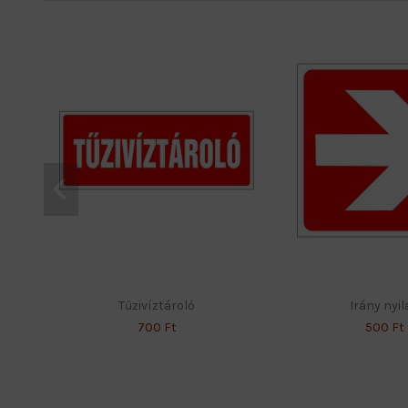
Tűzivíztároló
Irány nyil
700 Ft
500 Ft