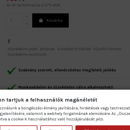
Az ár tartalmazza a 27% áfát.
Kosárba
tűzvédelmi jelek
jelzések
tűzvédelmi táblák
tűzoltó homok
tűzvédelmi eszközök
Szabvány szerinti, ellenőrzéshez megfelelő jelölés
Munkavédelmi és tűzvédelmi célra alkalmazható
en tartjuk a felhasználók magánéletét
Alap kivitel: várható élettartam legalább 3–5 év
sználunk a böngészési élmény javítására, hirdetések vagy testresza
jelenítésére, valamint a webhely forgalmának elemzésére. Az „Össz
tva a cookie-k használatához való hozzájárulását jelzi.
Prémium kivitel: várható élettartam minimum 7–10 év