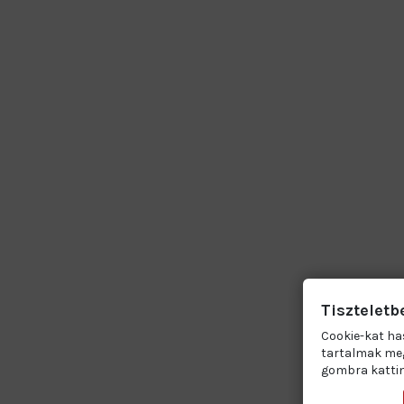
Tiszteletb
Cookie-kat ha
tartalmak meg
gombra kattin