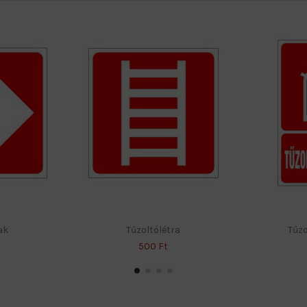
ak
Tűzoltólétra
Tűzo
500 Ft