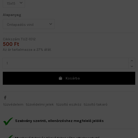
Alapanyag
Cikkszám
TUZ-1012
500 Ft
Az ár tartalmazza a 27% áfát.
Kosárba
tűzvédelem
tűzvédelmi jelek
tűzoltó eszköz
tűzoltó takaró
Szabvány szerinti, ellenőrzéshez megfelelő jelölés