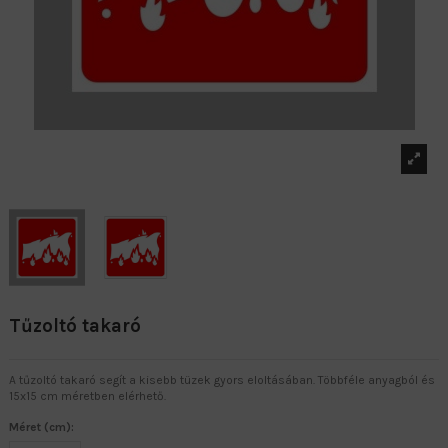
Tűzoltó takaró
A tűzoltó takaró segít a kisebb tüzek gyors eloltásában. Többféle anyagból és
15x15 cm méretben elérhető.
Méret (cm):