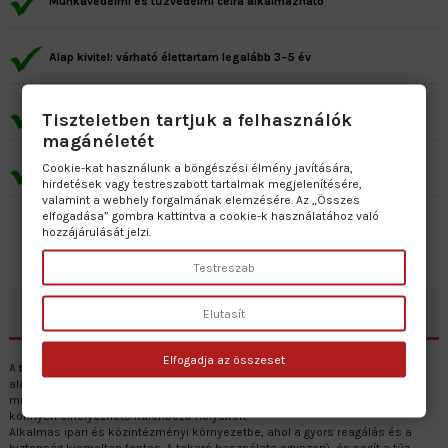
Munkavédelmi és tűzvédelmi célra alkalmazható
Alap kivitel: várható élettartam legalább 3–5 év
Prémium kivitel: várható élettartam minimum 7–10 év
Tiszteletben tartjuk a felhasználók
magánéletét
Cookie-kat használunk a böngészési élmény javítására,
Gyártás: 2–5 munkanap • Szállítás: 1 munkanap
hirdetések vagy testreszabott tartalmak megjelenítésére,
valamint a webhely forgalmának elemzésére. Az „Összes
elfogadása” gombra kattintva a cookie-k használatához való
hozzájárulását jelzi.
Testreszab
Leírás
Elutasít
Elfogadja az összeset
A
tűzoltó takaró
hatékony eszköz a kisebb tüzek eloltására. Többféle
alapanyagból készül, például 1 mm műanyaglemezből, utánvilágító
műanyaglemezből és öntapadós vinilből. Mérete egységesen 15x15 cm, így
könnyen elhelyezhető különböző helyeken.
Alkalmas ipari és közintézményi környezetbe, ahol a gyors reagálás és a