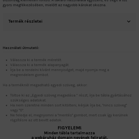
biztonság kiemelten fontos. A takaró használata egyszerű, és segít a tűz
gyors megfékezésében, mielőtt az nagyobb károkat okozna.
Termék részletei
Használati útmutató:
Válassza ki a termék méretét.
Válassza ki a termék alapanyagát.
Írja be a rendelni kívánt mennyiséget, majd nyomja meg a
megrendelem gombot.
Ha a terméknél megadható egyedi szöveg, akkor:
Töltse ki az „Egyedi szöveg megadása:” részt, írja be tábla gyártásához
szükséges adatokat.
Ha nem szeretne minden sort kitölteni, kérjük írja be, "nincs szöveg"
vagy "0".
Ne feledje el, megnyomni a "mentés" gombot, mert csak így kerülnek
rögzítésre az ott bevitt adatok.
FIGYELEM!
Minden tábla tartalmazza
a webáruház domain nevének feliratát,