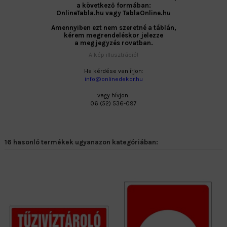
a következő formában:
OnlineTabla.hu vagy TablaOnline.hu
Amennyiben ezt nem szeretné a táblán,
kérem megrendeléskor jelezze
a megjegyzés rovatban.
A kép illusztráció!
Ha kérdése van írjon:
info@onlinedekor.hu
vagy hívjon:
06 (52) 536-097
16 hasonló termékek ugyanazon kategóriában: