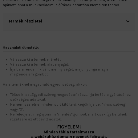
viselésének kötelezettségét. Használata ipari környezetben, üzemekben
ajánlott, ahol a munkavédelmi előírások betartása kiemelten fontos.
Termék részletei
Használati útmutató:
Válassza ki a termék méretét.
Válassza ki a termék alapanyagát.
Írja be a rendelni kívánt mennyiséget, majd nyomja meg a
megrendelem gombot.
Ha a terméknél megadható egyedi szöveg, akkor:
Töltse ki az „Egyedi szöveg megadása:” részt, írja be tábla gyártásához
szükséges adatokat.
Ha nem szeretne minden sort kitölteni, kérjük írja be, "nincs szöveg"
vagy "0".
Ne feledje el, megnyomni a "mentés" gombot, mert csak így kerülnek
rögzítésre az ott bevitt adatok.
FIGYELEM!
Minden tábla tartalmazza
a webáruház domain nevének feliratát,