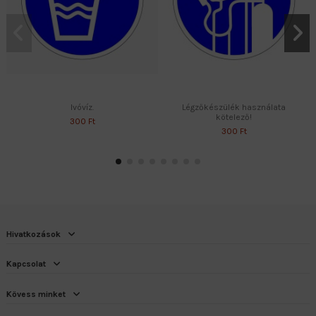
Ivóvíz.
Légzőkészülék használata
kötelező!
300 Ft
300 Ft
Hivatkozások
Kapcsolat
Kövess minket