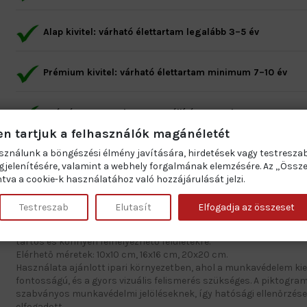
Alap kivitel: várható élettartam legalább 3–5 év
Prémium kivitel: várható élettartam minimum 7–10 év
Gyártás: 2–5 munkanap • Szállítás: 1 munkanap
en tartjuk a felhasználók magánéletét
sználunk a böngészési élmény javítására, hirdetések vagy testresza
jelenítésére, valamint a webhely forgalmának elemzésére. Az „Össz
tva a cookie-k használatához való hozzájárulását jelzi.
Leírás
Termék részletei
Testreszab
Elutasít
Elfogadja az összeset
Arcvédő használata kötelező!
piktogram szöveg nélküli, grafikus j
amely egyértelműen előírja az arcvédő viselését. Az öntapadós vi
tartós és könnyen felhelyezhető felületekre.
Elérhető méretek: 10x10 cm, 16x16 cm, 20x20 cm.
Használata ajánlott ipari környezetben, ahol a munkavédelem ki
fontosságú, és a gyors vizuális felismerés szükséges. A piktogram
szabványos munkavédelmi jelöléseknek, így hatósági ellenőrzése
elfogadott.