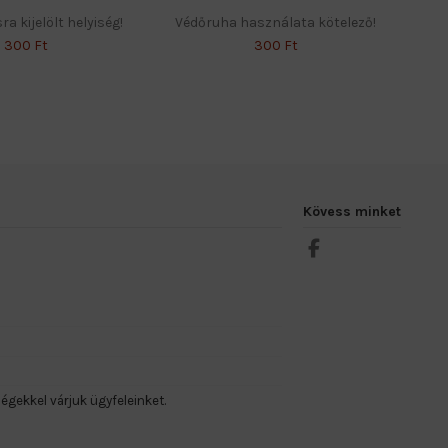
 kijelölt helyiség!
Védőruha használata kötelező!
300 Ft
300 Ft
Kövess minket
ségekkel várjuk ügyfeleinket.