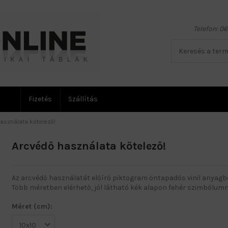
Telefon: 0
Fizetés
Szállítás
asználata kötelező!
Arcvédő használata kötelező!
Az arcvédő használatát előíró piktogram öntapadós vinil anyagbó
Több méretben elérhető, jól látható kék alapon fehér szimbólumm
Méret (cm):