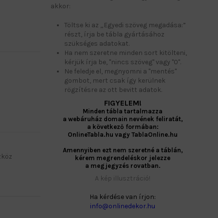
akkor:
Töltse ki az „Egyedi szöveg megadása:”
részt, írja be tábla gyártásához
szükséges adatokat.
Ha nem szeretne minden sort kitölteni,
kérjük írja be, "nincs szöveg" vagy "0".
Ne feledje el, megnyomni a "mentés"
gombot, mert csak így kerülnek
rögzítésre az ott bevitt adatok.
FIGYELEM!
Minden tábla tartalmazza
a webáruház domain nevének feliratát,
a következő formában:
OnlineTabla.hu vagy TablaOnline.hu
Amennyiben ezt nem szeretné a táblán,
zköz
kérem megrendeléskor jelezze
a megjegyzés rovatban.
A kép illusztráció!
Ha kérdése van írjon:
info@onlinedekor.hu