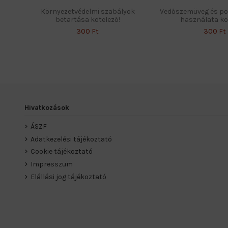
Környezetvédelmi szabályok
Vedőszemüveg és p
betartása kötelező!
használata kö
300 Ft
300 Ft
Hivatkozások
ÁSZF
Adatkezelési tájékoztató
Cookie tájékoztató
Impresszum
Elállási jog tájékoztató