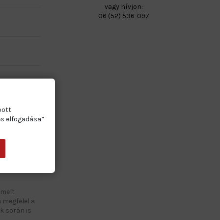
vagy hívjon:
06 (52) 536-097
bott
es elfogadása”
elölés,
nil alapanyag
emelt
 megfelel a
k során is