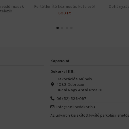
orvédő maszk
Fertőtlenítő kézmosás kötelező!
Dohányzásra
telező!
300 Ft
Kapcsolat
Dekor-el Kft.
Dekorációs Műhely
4033 Debrecen.
Budai Nagy Antal utca 81
06 (52) 536-097
info@onlinedekor.hu
Az udvaron kialakított kiváló parkolási lehető