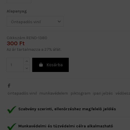
Alapanyag
Cikkszám
REND-1380
300 Ft
Az ár tartalmazza a 27% áfát.
Kosárba
öntapadós vinil
munkavédelem
piktogram
ipari jelzés
védőes
Szabvány szerinti, ellenőrzéshez megfelelő jelölés
Munkavédelmi és tűzvédelmi célra alkalmazható