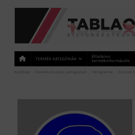
Általános
TERMÉK KATEGÓRIÁK
termékinformációk
Kezdőlap
Rendelkező jelek, piktogramok
Piktogramok
Arcvédő h