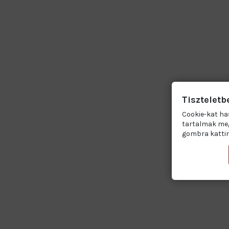
Tiszteletb
Cookie-kat ha
tartalmak meg
gombra kattin