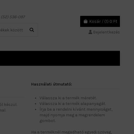
6 (52) 536-097
Kosár
/
(1)
0 Ft
Bejelentkezés
Használati útmutató:
Válassza ki a termék méretét.
Válassza ki a termék alapanyagát.
l készül.
Írja be a rendelni kívánt mennyiséget,
al.
majd nyomja meg a megrendelem
gombot.
Ha a terméknél megadható egyedi szöveg,