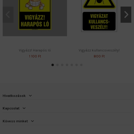
Vigyázz! Harapós ló
Vigyázz kullancsveszély!
1 100 Ft
800 Ft
Hivatkozások
Kapcsolat
Kövess minket