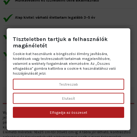
Munkavédelmi és tűzvédelmi célra alkalmazható
Alap kivitel: várható élettartam legalább 3–5 év
Prémium kivitel: várható élettartam minimum 7–10 év
Tiszteletben tartjuk a felhasználók
magánéletét
Gyártás: 2–5 munkanap • Szállítás: 1 munkanap
Cookie-kat használunk a böngészési élmény javítására,
hirdetések vagy testreszabott tartalmak megjelenítésére,
valamint a webhely forgalmának elemzésére. Az „Összes
elfogadása” gombra kattintva a cookie-k használatához való
hozzájárulását jelzi.
Testreszab
Leírás
Elutasít
Elfogadja az összeset
Vigyázz! Villanypásztor
tábla célja a villanypásztor jelenlétének egyértelmű
jelzése a biztonság növelése érdekében. A tábla többféle anyagból készül,
például horganyzott lemezből, öntapadós vinilből és műanyaglemezből, így
kültéri és védett kültéri használatra is alkalmas.
Elérhető méretek: 16x25 cm-től 30x45 cm-ig. A tábla jól látható, kontrasztos