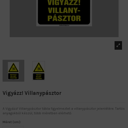
Vigyázz! Villanypásztor
A Vigyázz! Villanypásztor tábla figyelmeztet a villanypásztor jelenlétére. Tartós
anyagokból készül, több méretben elérhető.
Méret (cm):