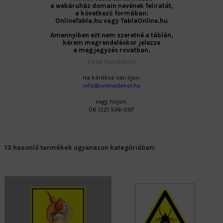
a webáruház domain nevének feliratát,
a következő formában:
OnlineTabla.hu vagy TablaOnline.hu
Amennyiben ezt nem szeretné a táblán,
kérem megrendeléskor jelezze
a megjegyzés rovatban.
A kép illusztráció!
Ha kérdése van írjon:
info@onlinedekor.hu
vagy hívjon:
06 (52) 536-097
13 hasonló termékek ugyanazon kategóriában: