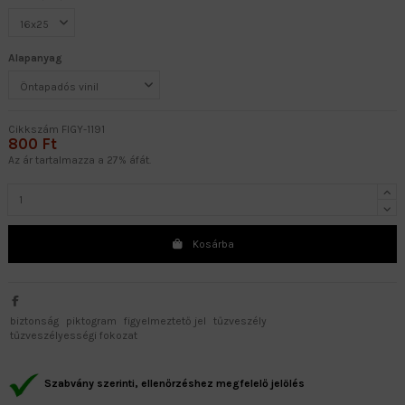
Alapanyag
Cikkszám
FIGY-1191
800 Ft
Az ár tartalmazza a 27% áfát.
Kosárba
biztonság
piktogram
figyelmeztető jel
tűzveszély
tűzveszélyességi fokozat
Szabvány szerinti, ellenőrzéshez megfelelő jelölés