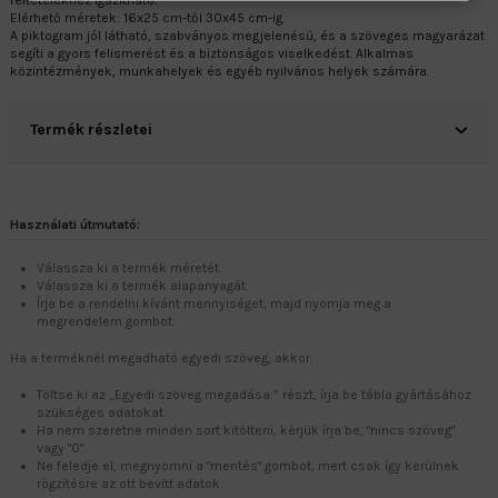
feltételekhez igazítható.
Elérhető méretek: 16x25 cm-től 30x45 cm-ig.
A piktogram jól látható, szabványos megjelenésű, és a szöveges magyarázat
segíti a gyors felismerést és a biztonságos viselkedést. Alkalmas
közintézmények, munkahelyek és egyéb nyilvános helyek számára.
Termék részletei
Használati útmutató:
Válassza ki a termék méretét.
Válassza ki a termék alapanyagát.
Írja be a rendelni kívánt mennyiséget, majd nyomja meg a
megrendelem gombot.
Ha a terméknél megadható egyedi szöveg, akkor:
Töltse ki az „Egyedi szöveg megadása:” részt, írja be tábla gyártásához
szükséges adatokat.
Ha nem szeretne minden sort kitölteni, kérjük írja be, "nincs szöveg"
vagy "0".
Ne feledje el, megnyomni a "mentés" gombot, mert csak így kerülnek
rögzítésre az ott bevitt adatok.