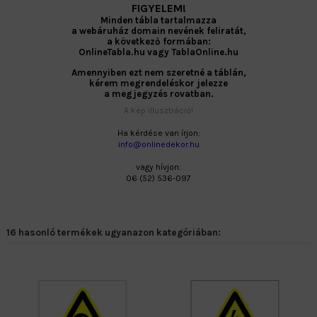
FIGYELEM!
Minden tábla tartalmazza
a webáruház domain nevének feliratát,
a következő formában:
OnlineTabla.hu vagy TablaOnline.hu
Amennyiben ezt nem szeretné a táblán,
kérem megrendeléskor jelezze
a megjegyzés rovatban.
A kép illusztráció!
Ha kérdése van írjon:
info@onlinedekor.hu
vagy hívjon:
06 (52) 536-097
16 hasonló termékek ugyanazon kategóriában: