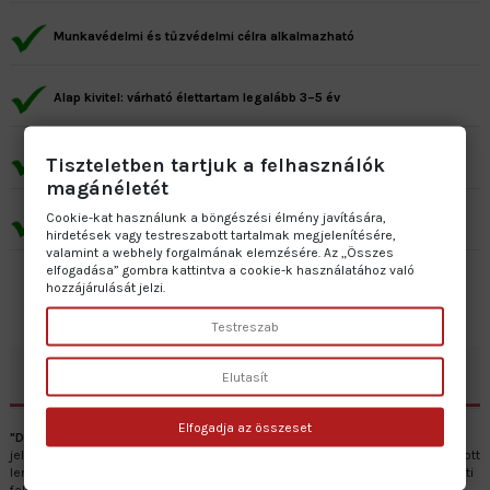
Munkavédelmi és tűzvédelmi célra alkalmazható
Alap kivitel: várható élettartam legalább 3–5 év
Prémium kivitel: várható élettartam minimum 7–10 év
Tiszteletben tartjuk a felhasználók
magánéletét
Cookie-kat használunk a böngészési élmény javítására,
Gyártás: 2–5 munkanap • Szállítás: 1 munkanap
hirdetések vagy testreszabott tartalmak megjelenítésére,
valamint a webhely forgalmának elemzésére. Az „Összes
elfogadása” gombra kattintva a cookie-k használatához való
hozzájárulását jelzi.
Testreszab
Leírás
Elutasít
Elfogadja az összeset
"D" Tűzveszélyességi fokozat
piktogram szöveggel a tűzveszély mértékét
jelzi egyértelműen. A jelzés többféle alapanyagból készül, például horganyzott
lemezből, öntapadós vinilből és műanyaglemezből, így különböző környezeti