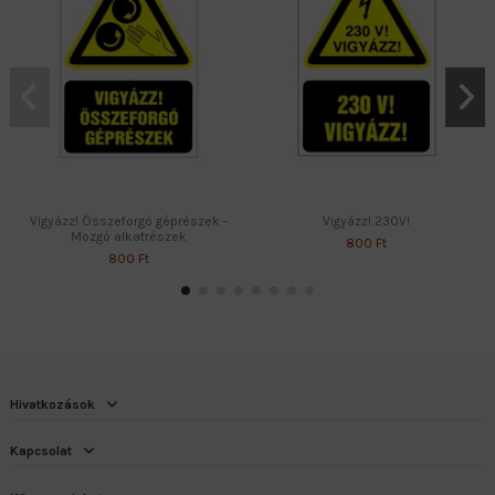
Vigyázz! Összeforgó géprészek -
Vigyázz! 230V!
Mozgó alkatrészek
800 Ft
800 Ft
Hivatkozások
Kapcsolat