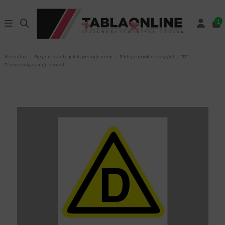
1
Kezdőlap
Figyelmeztető jelek, piktogramok
Piktogramok szöveggel
"D"
Tűzveszélyességi fokozat