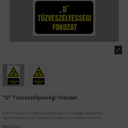
"D" Tűzveszélyességi fokozat
A "D" tűzveszélyességi fokozat piktogram szöveggel egyértelmű
figyelmeztetést nyújt. Többféle anyagból és méretben elérhető.
Méret (cm):