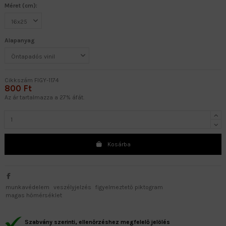
Méret (cm):
Alapanyag
Cikkszám
FIGY-1174
800 Ft
Az ár tartalmazza a 27% áfát.
Kosárba
munkavédelem
veszélyjelzés
figyelmeztető piktogram
magas hőmérséklet
Szabvány szerinti, ellenőrzéshez megfelelő jelölés