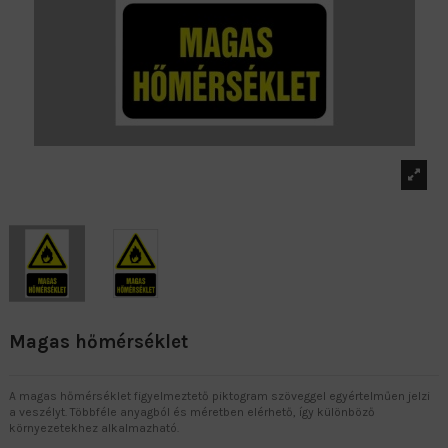
Magas hőmérséklet
A magas hőmérséklet figyelmeztető piktogram szöveggel egyértelműen jelzi
a veszélyt. Többféle anyagból és méretben elérhető, így különböző
környezetekhez alkalmazható.