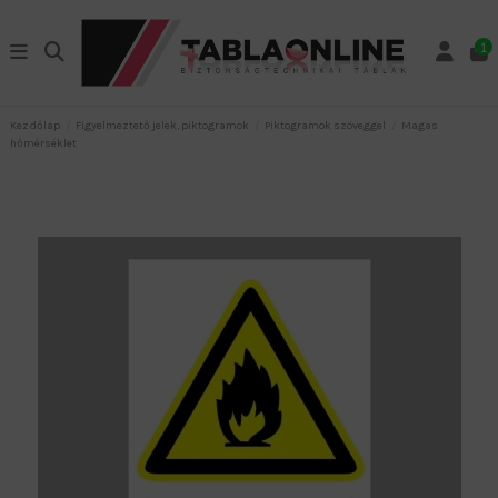
1
Kezdőlap
Figyelmeztető jelek, piktogramok
Piktogramok szöveggel
Magas
hőmérséklet