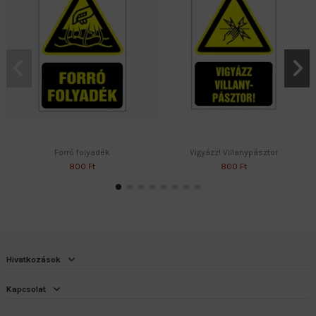
Forró folyadék
Vigyázz! Villanypásztor
800 Ft
800 Ft
Hivatkozások
Kapcsolat