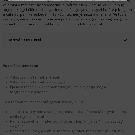
horganyzott lemezből, öntapadós vinilből, 1 mm és 3 mm műanyaglemezből,
valamint 3 mm szendvicslemezből. A méretek 16x25 cm-től 30x45 cm-ig
terjednek, így különböző helyszínekhez és igényekhez igazítható. A piktogram
alkalmas ipari, kereskedelmi és közintézményi használatra, ahol fontos a
veszély egyértelmű kommunikációja. A szöveges kiegészítés segíti a gyors
és pontos felismerést, csökkentve a balesetek kockázatát.
Termék részletei
Használati útmutató:
Válassza ki a termék méretét.
Válassza ki a termék alapanyagát.
Írja be a rendelni kívánt mennyiséget, majd nyomja meg a
megrendelem gombot.
Ha a terméknél megadható egyedi szöveg, akkor:
Töltse ki az „Egyedi szöveg megadása:” részt, írja be tábla gyártásához
szükséges adatokat.
Ha nem szeretne minden sort kitölteni, kérjük írja be, "nincs szöveg"
vagy "0".
Ne feledje el, megnyomni a "mentés" gombot, mert csak így kerülnek