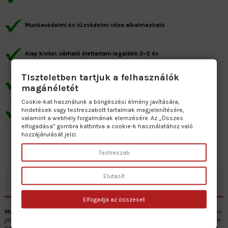
Munkavédelmi és tűzvédelmi célra alkalmazható
Alap kivitel: várható élettartam legalább 3–5 év
Tiszteletben tartjuk a felhasználók
Prémium kivitel: várható élettartam minimum 7–10 év
magánéletét
Cookie-kat használunk a böngészési élmény javítására,
hirdetések vagy testreszabott tartalmak megjelenítésére,
Gyártás: 2–5 munkanap • Szállítás: 1 munkanap
valamint a webhely forgalmának elemzésére. Az „Összes
elfogadása” gombra kattintva a cookie-k használatához való
hozzájárulását jelzi.
Testreszab
Elutasít
Leírás
Elfogadja az összeset
Magas hőmérséklet
figyelmeztető piktogram szöveggel, amely egyértelműen
jelzi a hőveszélyt. A piktogram többféle alapanyagból készül, például 0,5 mm