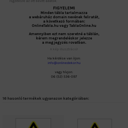
rögzítésre az ott bevitt adatok.
FIGYELEM!
Minden tábla tartalmazza
a webáruház domain nevének feliratát,
a következő formában:
OnlineTabla.hu vagy TablaOnline.hu
Amennyiben ezt nem szeretné a táblán,
kérem megrendeléskor jelezze
a megjegyzés rovatban.
A kép illusztráció!
Ha kérdése van írjon:
info@onlinedekor.hu
vagy hívjon:
06 (52) 536-097
16 hasonló termékek ugyanazon kategóriában: